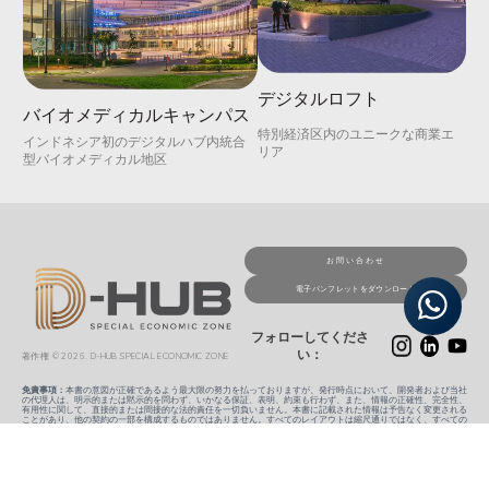
デジタルロフト
バイオメディカルキャンパス
特別経済区内のユニークな商業エ
インドネシア初のデジタルハブ内統合
リア
型バイオメディカル地区
お問い合わせ
電子パンフレットをダウンロード
フォローしてくださ
い：
著作権 © 2026. D-HUB SPECIAL ECONOMIC ZONE
免責事項：
本書の意図が正確であるよう最大限の努力を払っておりますが、発行時点において、開発者および当社
の代理人は、明示的または黙示的を問わず、いかなる保証、表明、約束も行わず、また、情報の正確性、完全性、
有用性に関して、直接的または間接的な法的責任を一切負いません。本書に記載された情報は予告なく変更される
ことがあり、他の契約の一部を構成するものではありません。すべてのレイアウトは縮尺通りではなく、すべての
イラストはアーティストのイメージです。