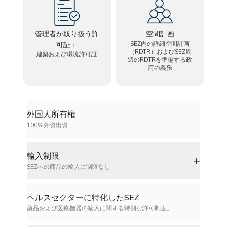
管理者が取り扱う許
空間計画
SEZ内の詳細空間計画
可証：
（RDTR）およびSEZ周
建築および環境許可証
辺のRDTRを準備する政
府の義務
外国人所有権
100%外資出資
輸入制限
+
SEZへの商品の輸入に制限なし
ヘルスセクターに特化したSEZ
薬品および医療機器の輸入に関する特別な許可制度。